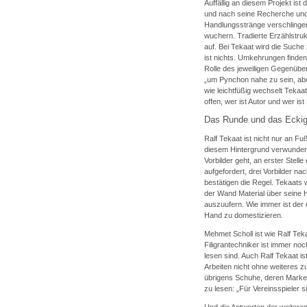
Auffällig an diesem Projekt i
und nach seine Recherche und
Handlungsstränge verschlingen 
wuchern. Tradierte Erzählstruk
auf. Bei Tekaat wird die Suche z
ist nichts. Umkehrungen finden
Rolle des jeweiligen Gegenübe
„um Pynchon nahe zu sein, abe
wie leichtfüßig wechselt Tekaat
offen, wer ist Autor und wer ist
Das Runde und das Ecki
Ralf Tekaat ist nicht nur an F
diesem Hintergrund verwundert
Vorbilder geht, an erster Stel
aufgefordert, drei Vorbilder
bestätigen die Regel. Tekaats
der Wand Material über seine 
auszuufern. Wie immer ist der e
Hand zu domestizieren.
Mehmet Scholl ist wie Ralf Tek
Filigrantechniker ist immer noc
lesen sind. Auch Ralf Tekaat i
Arbeiten nicht ohne weiteres z
übrigens Schuhe, deren Marke 
zu lesen: „Für Vereinsspieler