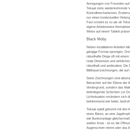
Anregungen von Freunden auf.
Tekaat stets wiederkehrende V
Kontrollmechanismen, Eroberun
nur einen kontextuellen Hinter
Fast scheint es so als ob Tekaa
eigene Arbeitsweise thematisie
Weise auf einem Tablett präsent
Black Moby
Neben installativen Arbeiten b
gängige Format sprengen. Drei m
rätselhafte Dinge oft mit ein
reale Dimension und wirkliches 
rätselhaft und ambivalent. Die 
Bildhauerzeichnungen, die auf 
Seine Zeichnungen sind abstra
Betrachter auf der Ebene der An
Vordergrund, sondern das Male
tieferliegende Schichten zur D
Lichtsituation verändern sich 
beklemmend wie heiter, bedrohl
Tekaat spielt gekonnt mit den 
eines Bären, an eine Jagdtrop
wie Bunkeranlage gleichermaßen
weißer Kreis - ist es die Öffnu
Augenschein nimmt oder das Au