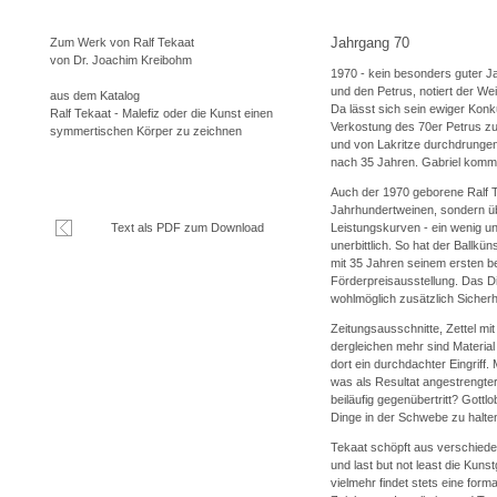
Jahrgang 70
Zum Werk von Ralf Tekaat
von Dr. Joachim Kreibohm
1970 - kein besonders guter J
und den Petrus, notiert der We
aus dem Katalog
Da lässt sich sein ewiger Konk
Ralf Tekaat - Malefiz oder die Kunst einen
Verkostung des 70er Petrus zu 
symmertischen Körper zu zeichnen
und von Lakritze durchdrungen
nach 35 Jahren. Gabriel kommen
Auch der 1970 geborene Ralf Te
Jahrhundertweinen, sondern üb
Text als PDF zum Download
Leistungskurven - ein wenig un
unerbittlich. So hat der Ballkün
mit 35 Jahren seinem ersten be
Förderpreisausstellung. Das Di
wohlmöglich zusätzlich Sicherhe
Zeitungsausschnitte, Zettel m
dergleichen mehr sind Material
dort ein durchdachter Eingriff. M
was als Resultat angestrengte
beiläufig gegenübertritt? Gottlo
Dinge in der Schwebe zu halte
Tekaat schöpft aus verschieden
und last but not least die Kun
vielmehr findet stets eine form