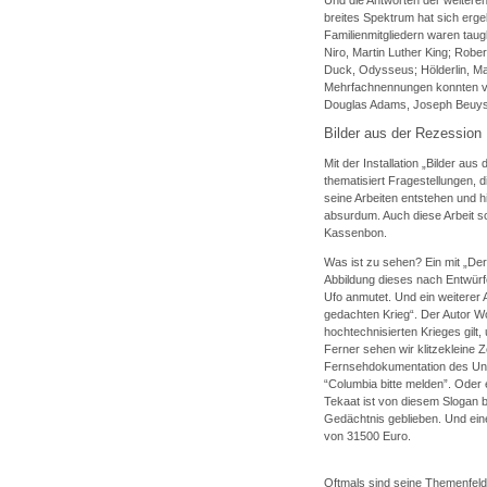
Und die Antworten der weitere
breites Spektrum hat sich erge
Familienmitgliedern waren taug
Niro, Martin Luther King; Robe
Duck, Odysseus; Hölderlin, Mark
Mehrfachnennungen konnten ver
Douglas Adams, Joseph Beuys, 
Bilder aus der Rezession
Mit der Installation „Bilder au
thematisiert Fragestellungen, di
seine Arbeiten entstehen und hi
absurdum. Auch diese Arbeit sc
Kassenbon.
Was ist zu sehen? Ein mit „Der 
Abbildung dieses nach Entwür
Ufo anmutet. Und ein weiterer 
gedachten Krieg“. Der Autor Wo
hochtechnisierten Krieges gilt,
Ferner sehen wir klitzeklein
Fernsehdokumentation des Ung
“Columbia bitte melden”. Oder
Tekaat ist von diesem Slogan b
Gedächtnis geblieben. Und ein
von 31500 Euro.
Oftmals sind seine Themenfelde