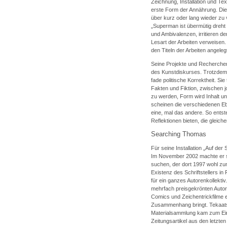
Zeichnung, Installation und Text
erste Form der Annährung. Die
über kurz oder lang wieder zu
„Superman ist übermütig dreht 
und Ambivalenzen, irritieren de
Lesart der Arbeiten verweisen. 
den Titeln der Arbeiten angeleg
Seine Projekte und Recherchen
des Kunstdiskurses. Trotzdem 
fade politische Korrektheit. 
Fakten und Fiktion, zwischen jo
zu werden, Form wird Inhalt un
scheinen die verschiedenen Eb
eine, mal das andere. So entst
Reflektionen bieten, die gleic
Searching Thomas
Für seine Installation „Auf de
Im November 2002 machte er s
suchen, der dort 1997 wohl zu
Existenz des Schriftstellers in 
für ein ganzes Autorenkollekti
mehrfach preisgekrönten Autors 
Comics und Zeichentrickfilme 
Zusammenhang bringt. Tekaats 
Materialsammlung kam zum Ein
Zeitungsartikel aus den letzten