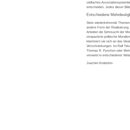
vielfaches Assoziationspotenti
entscheiden. Jedes dieser Blä
Entschiedene Mehrdeutigk
Stets wiederkehrende Themen z
andere Form der Realisierung.
Arbeiten die Sehnsucht der Mo
strapazierte politische Moralis
klammern sie sich an das Ideal
Verschränkungen. Ist Ralf Teka
Thomas R. Pynchon oder Mehme
verweist in entschiedener Wei
Joachim Kreibohm